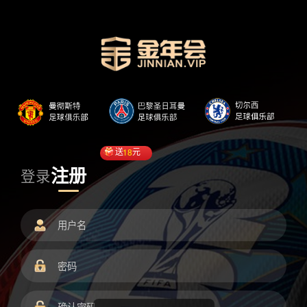
送
18
元
注册
登录